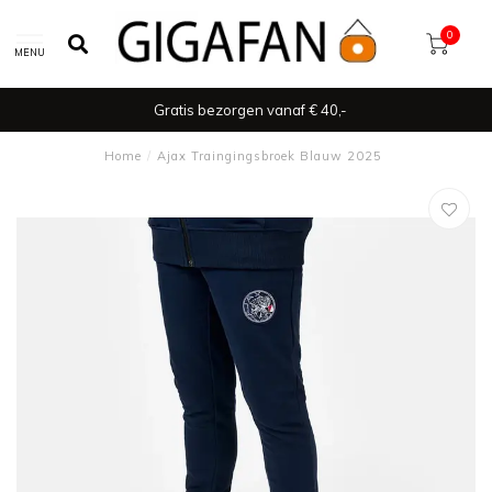
0
MENU
Gratis bezorgen vanaf € 40,-
Home
/
Ajax Traingingsbroek Blauw 2025