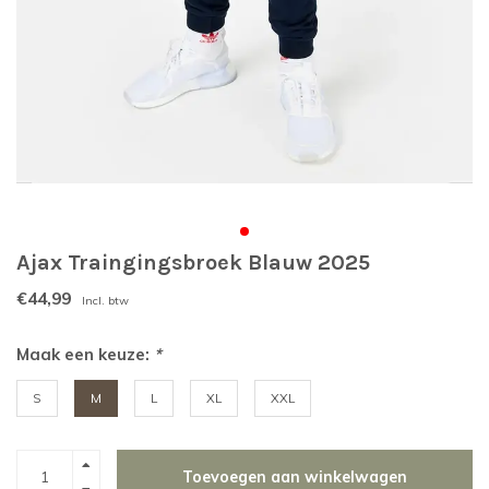
Ajax Traingingsbroek Blauw 2025
€44,99
Incl. btw
Maak een keuze:
*
S
M
L
XL
XXL
Toevoegen aan winkelwagen