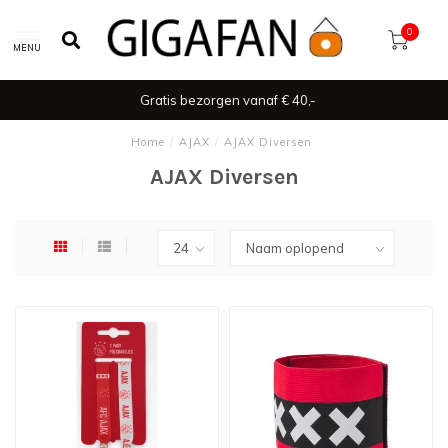
0
MENU
Gratis bezorgen vanaf € 40,-
Home
/
AJAX
/
AJAX Diversen
AJAX Diversen