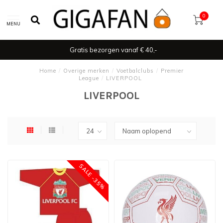
0
MENU
Gratis bezorgen vanaf € 40,-
Home
/
Overige merken
/
Voetbalclubs
/
Premier
League
/
LIVERPOOL
LIVERPOOL
SALE -35%