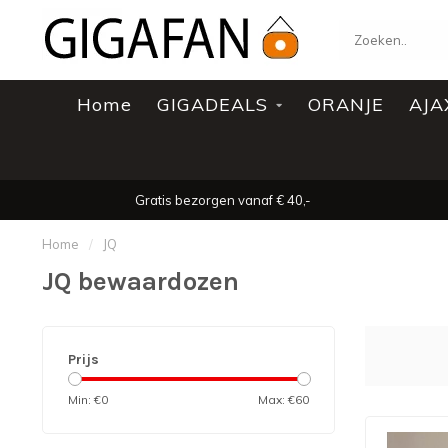
Home
GIGADEALS
ORANJE
AJA
Gratis bezorgen vanaf € 40,-
Home
/
JQ
JQ bewaardozen
Prijs
Min: €
0
Max: €
60