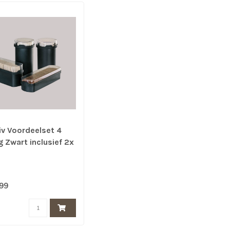
iv Voordeelset 4
g Zwart inclusief 2x
huit/Rijstwafel
aarbus,
bijtkoek
,99
aardoos en Cracker
aardoos - 100%
tdicht