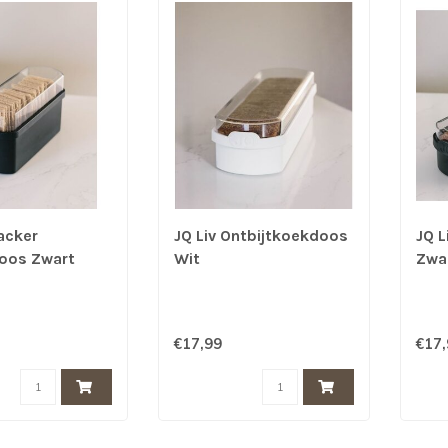
acker
JQ Liv Ontbijtkoekdoos
JQ L
oos Zwart
Wit
Zwa
€17,99
€17