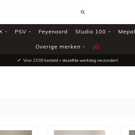
X
PSV
Feyenoord
Studio 100
Mepa
Overige merken
JQ
Voor 23:00 besteld = dezelfde werkdag verzonden!