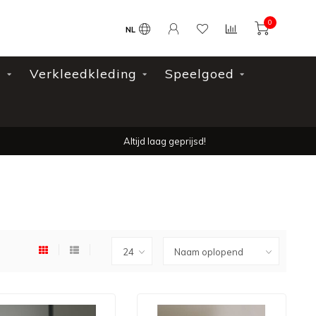
0
NL
l
Verkleedkleding
Speelgoed
Altijd laag geprijsd!