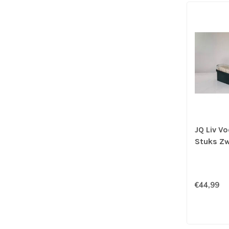
JQ Liv V
Stuks Zw
Ontbijtk
en Crac
- 100% l
€44,99