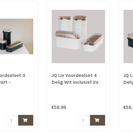
oordeelset 3
JQ Liv Voordeelset 4
JQ L
art -
Delig Wit inclusief 2x
Deli
oek, beschuit
Beschuit/Rijstewafel
Besc
ker bewaardoos
bewaarbus,
bew
uchtdicht
Ontbijtkoek
Ont
€58,99
€58
bewaardoos en Cracker
bew
bewaardoos - 100%
bew
luchtdicht
luch