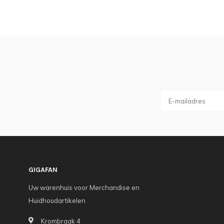
GIGAFAN
Uw warenhuis voor Merchandise en
Huidhoudartikelen
Krombraak 4