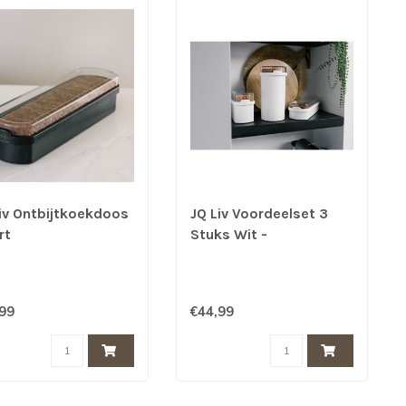
iv Ontbijtkoekdoos
JQ Liv Voordeelset 3
rt
Stuks Wit -
Ontbijtkoek, beschuit
en Cracker bewaardoos
- 100% luchtdicht
,99
€44,99