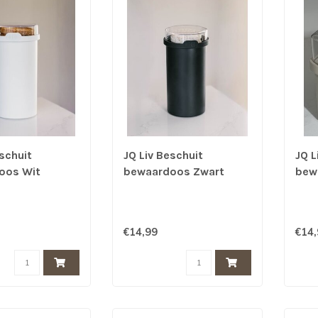
schuit
JQ Liv Beschuit
JQ L
oos Wit
bewaardoos Zwart
bew
€14,99
€14