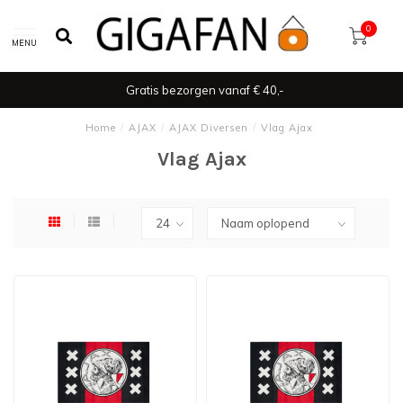
0
MENU
Gratis bezorgen vanaf € 40,-
Home
/
AJAX
/
AJAX Diversen
/
Vlag Ajax
Vlag Ajax