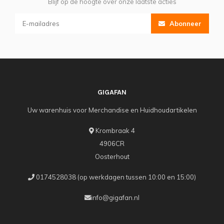
Blijf op de hoogte over onze laatste acties
Abonneer
GIGAFAN
Uw warenhuis voor Merchandise en Huidhoudartikelen
Krombraak 4
4906CR
Oosterhout
0174528038 (op werkdagen tussen 10:00 en 15:00)
info@gigafan.nl