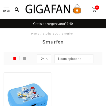
0
MENU
Gratis bezorgen vanaf € 40,-
Home
/
Studio 100
/
Smurfen
Smurfen