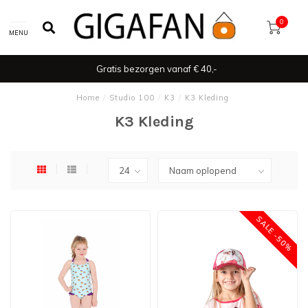
0
MENU
Gratis bezorgen vanaf € 40,-
Home
/
Studio 100
/
K3
/
K3 Kleding
K3 Kleding
SALE -50%