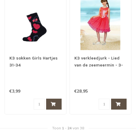
K3 sokken Girls Hartjes
K3 verkleedjurk - Lied
31-34
van de zeemeermin - 3-
5Jaar - K3 Film
€3,99
€28,95
Toon
1
-
24
van 38