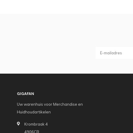
GIGAFAN
Uw warenhuis voor Merchandise en
Huidhoudartikelen
Krombraak 4
4906CR