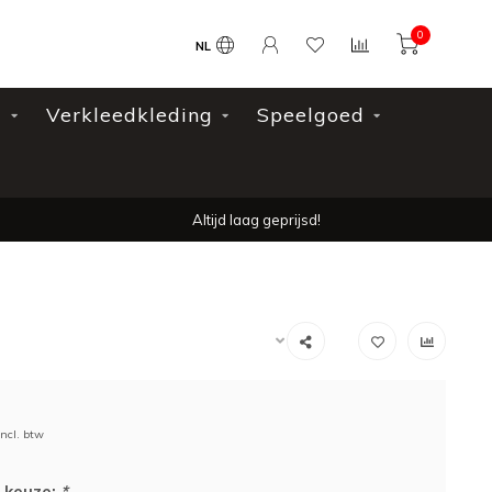
0
NL
l
Verkleedkleding
Speelgoed
Altijd laag geprijsd!
Incl. btw
 keuze:
*