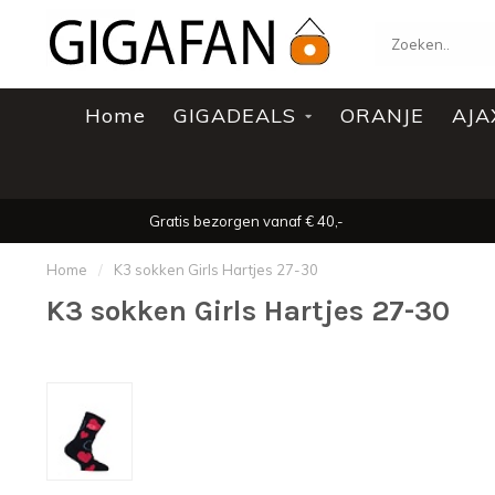
Home
GIGADEALS
ORANJE
AJA
Gratis bezorgen vanaf € 40,-
Home
/
K3 sokken Girls Hartjes 27-30
K3 sokken Girls Hartjes 27-30