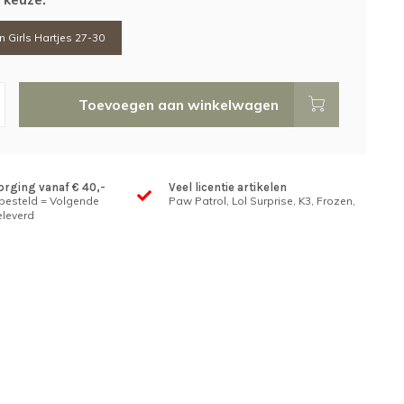
 Girls Hartjes 27-30
Toevoegen aan winkelwagen
orging vanaf € 40,-
Veel licentie artikelen
 besteld = Volgende
Paw Patrol, Lol Surprise, K3, Frozen,
leverd