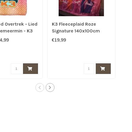
d Overtrek - Lied
K3 Fleeceplaid Roze
K3 
eemeermin - K3
Signature 140x100cm
4,99
€19,99
€14