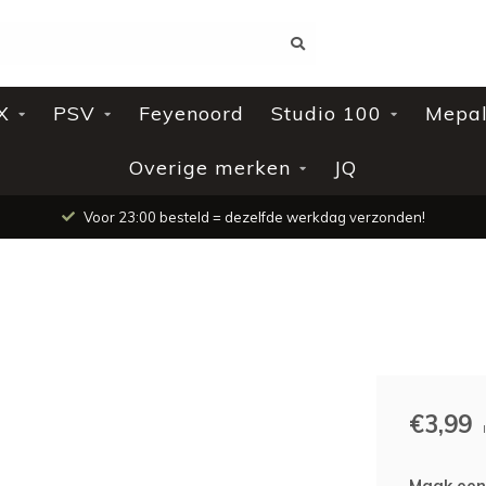
X
PSV
Feyenoord
Studio 100
Mepa
Overige merken
JQ
Voor 23:00 besteld = dezelfde werkdag verzonden!
€3,99
Maak een