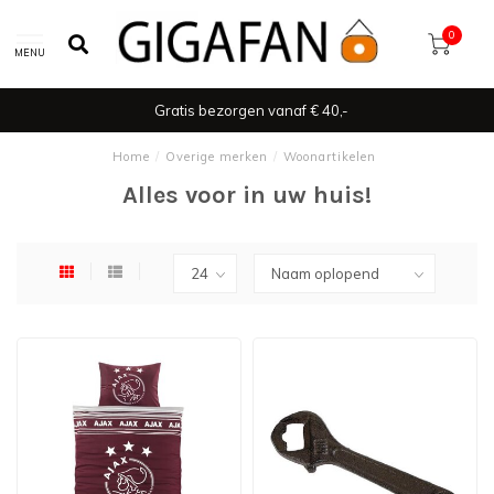
0
MENU
Gratis bezorgen vanaf € 40,-
Home
/
Overige merken
/
Woonartikelen
Alles voor in uw huis!