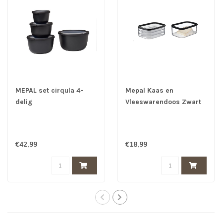
MEPAL set cirqula 4-
Mepal Kaas en
delig
Vleeswarendoos Zwart
(500+1000+2000+3000)
Voordeelset
- Zwart
€42,99
€18,99