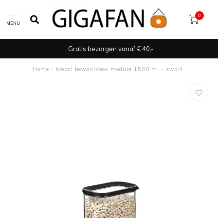
0
MENU
Gratis bezorgen vanaf € 40,-
Home
/
Mepal bewaardoos modula 1500 ml - zwart