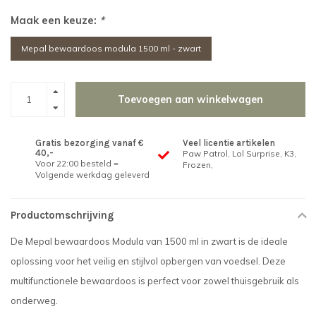
Maak een keuze:
*
Mepal bewaardoos modula 1500 ml - zwart
Toevoegen aan winkelwagen
Gratis bezorging vanaf €
Veel licentie artikelen
40,-
Paw Patrol, Lol Surprise, K3,
Voor 22:00 besteld =
Frozen,
Volgende werkdag geleverd
Productomschrijving
De Mepal bewaardoos Modula van 1500 ml in zwart is de ideale
oplossing voor het veilig en stijlvol opbergen van voedsel. Deze
multifunctionele bewaardoos is perfect voor zowel thuisgebruik als
onderweg.