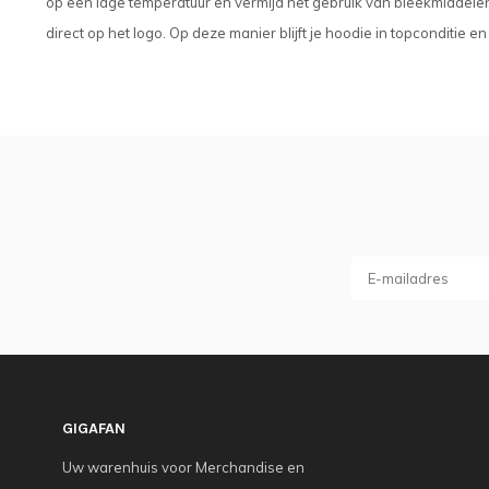
op een lage temperatuur en vermijd het gebruik van bleekmiddelen
direct op het logo. Op deze manier blijft je hoodie in topconditie en
GIGAFAN
Uw warenhuis voor Merchandise en