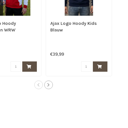
o Hoody
Ajax Logo Hoody Kids
Aja
en WRW
Blauw
Mij
Bl
€39,99
€49