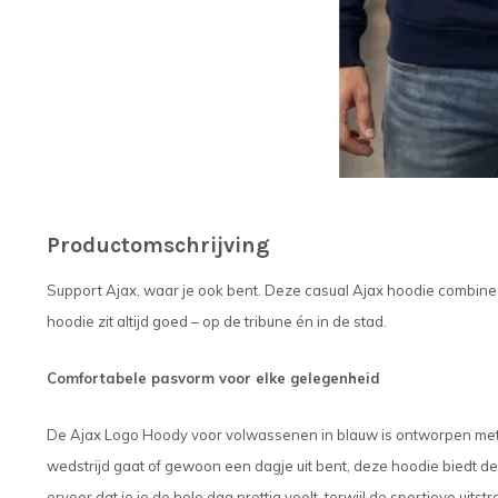
Productomschrijving
Support Ajax, waar je ook bent. Deze casual Ajax hoodie combinee
hoodie zit altijd goed – op de tribune én in de stad.
Comfortabele pasvorm voor elke gelegenheid
De Ajax Logo Hoody voor volwassenen in blauw is ontworpen met he
wedstrijd gaat of gewoon een dagje uit bent, deze hoodie biedt d
ervoor dat je je de hele dag prettig voelt, terwijl de sportieve uitstr