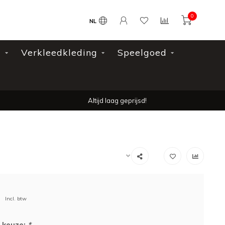
0
NL
l
Verkleedkleding
Speelgoed
Altijd laag geprijsd!
Incl. btw
 keuze:
*