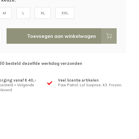
M
L
XL
XXL
Toevoegen aan winkelwagen
:30 besteld dezelfde werkdag verzonden
orging vanaf € 40,-
Veel licentie artikelen
 besteld = Volgende
Paw Patrol, Lol Surprise, K3, Frozen,
leverd