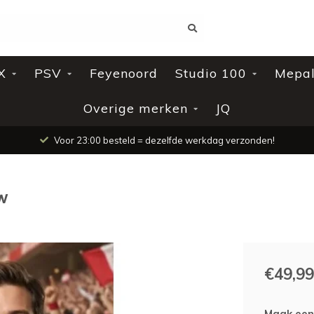
X
PSV
Feyenoord
Studio 100
Mepa
Overige merken
JQ
Voor 23:00 besteld = dezelfde werkdag verzonden!
w
€49,99
Maak een