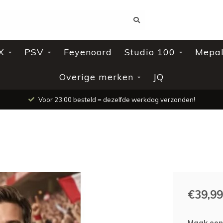
X
PSV
Feyenoord
Studio 100
Mepa
Overige merken
JQ
Voor 23:00 besteld = dezelfde werkdag verzonden!
€39,99
Maak een