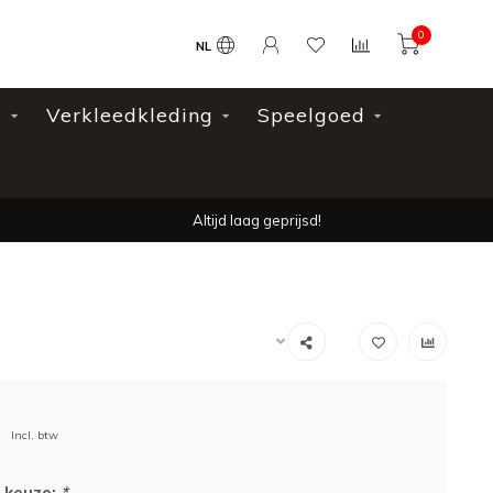
0
NL
l
Verkleedkleding
Speelgoed
Altijd laag geprijsd!
Incl. btw
 keuze:
*