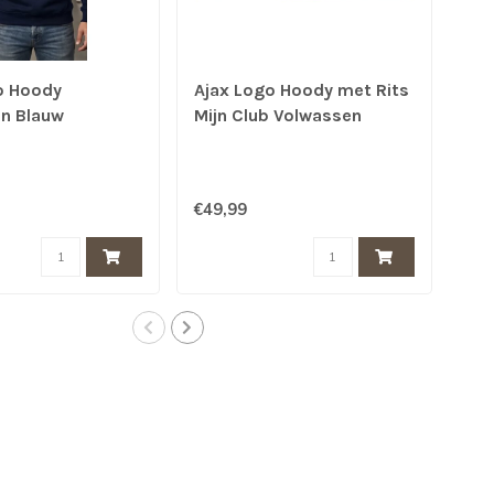
o Hoody
Ajax Logo Hoody met Rits
Aja
n Blauw
Mijn Club Volwassen
Mij
Blauw
Bl
€49,99
€54