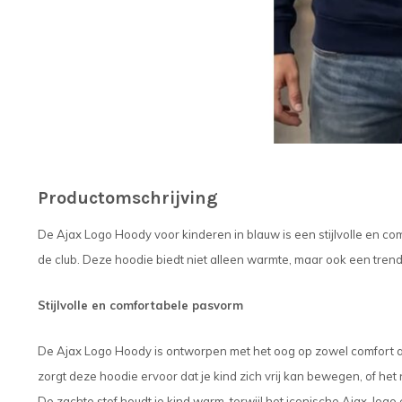
Productomschrijving
De Ajax Logo Hoody voor kinderen in blauw is een stijlvolle en co
de club. Deze hoodie biedt niet alleen warmte, maar ook een trendy
Stijlvolle en comfortabele pasvorm
De Ajax Logo Hoody is ontworpen met het oog op zowel comfort al
zorgt deze hoodie ervoor dat je kind zich vrij kan bewegen, of het 
De zachte stof houdt je kind warm, terwijl het iconische Ajax-logo