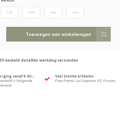
128
140
152
164
Toevoegen aan winkelwagen
:30 besteld dezelfde werkdag verzonden
orging vanaf € 40,-
Veel licentie artikelen
 besteld = Volgende
Paw Patrol, Lol Surprise, K3, Frozen,
leverd