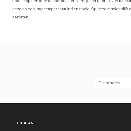
hoodie op een lage temperatuur en vermijd het gebruik van bleekm
deze op een lage temperatuur indien nodig. Op deze manier blijft d
genieten.
GIGAFAN