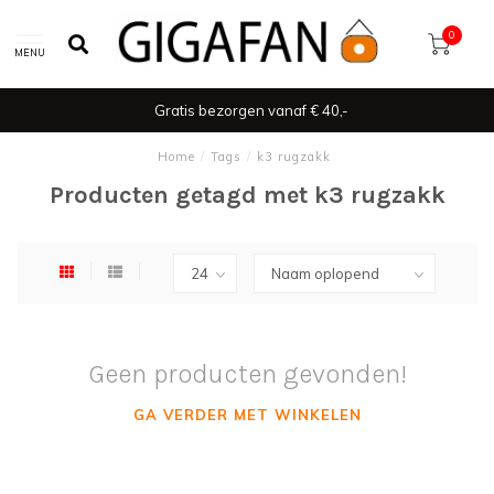
0
MENU
Gratis bezorgen vanaf € 40,-
Home
/
Tags
/
k3 rugzakk
Producten getagd met k3 rugzakk
Geen producten gevonden!
GA VERDER MET WINKELEN