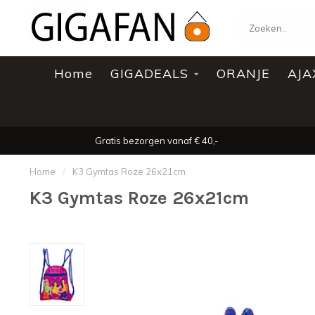
Home
GIGADEALS
ORANJE
AJA
Gratis bezorgen vanaf € 40,-
Home
/
K3 Gymtas Roze 26x21cm
K3 Gymtas Roze 26x21cm