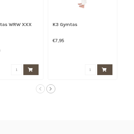
mtas WRW XXX
K3 Gymtas
K3
Si
€7,95
€9,
s