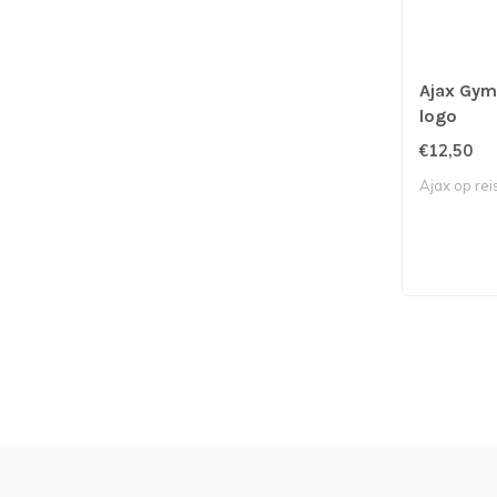
Ajax Gy
logo
€12,50
Ajax op rei