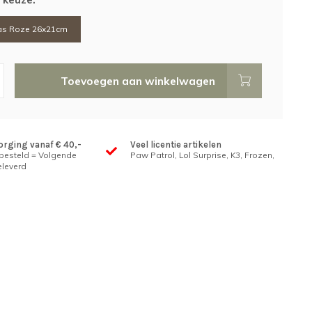
as Roze 26x21cm
Toevoegen aan winkelwagen
orging vanaf € 40,-
Veel licentie artikelen
 besteld = Volgende
Paw Patrol, Lol Surprise, K3, Frozen,
leverd