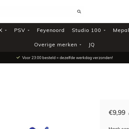
X
PSV
Feyenoord
Studio 100
Mepa
Overige merken
JQ
Voor 23:00 besteld = dezelfde werkdag verzonden!
€9,99
Maak een