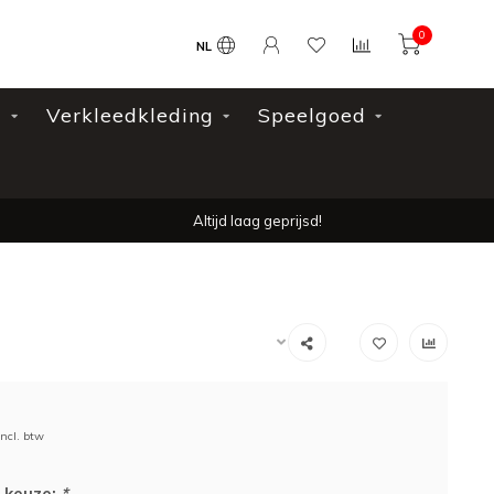
0
NL
l
Verkleedkleding
Speelgoed
Altijd laag geprijsd!
Incl. btw
 keuze:
*