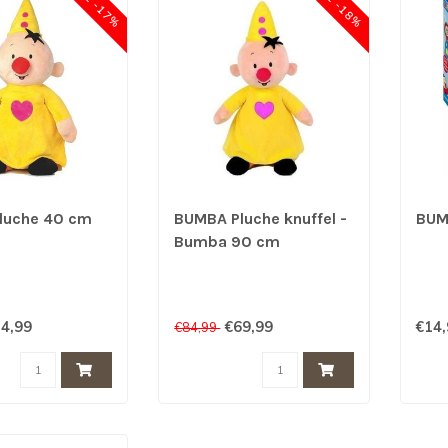
SALE -17%
SALE -18%
luche 40 cm
BUMBA Pluche knuffel -
BUM
Bumba 90 cm
4,99
€69,99
€14
€84,99