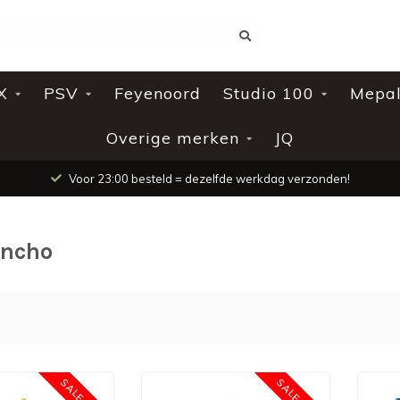
X
PSV
Feyenoord
Studio 100
Mepa
Overige merken
JQ
Voor 23:00 besteld = dezelfde werkdag verzonden!
oncho