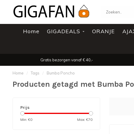
Home
GIGADEALS
ORANJE
AJA
Gratis bezorgen vanaf € 40,-
Home
/
Tags
/
Bumba Poncho
Producten getagd met Bumba P
Prijs
Min: €
0
Max: €
70