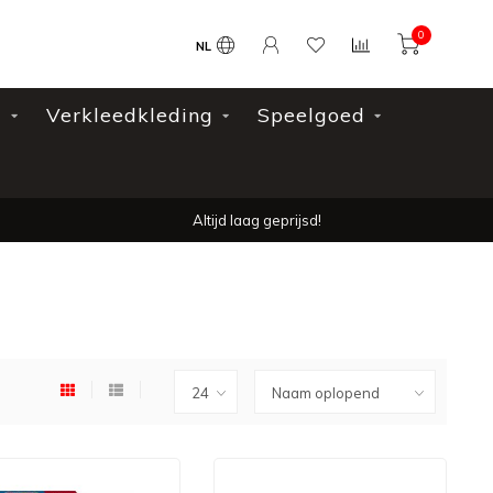
0
NL
l
Verkleedkleding
Speelgoed
Altijd laag geprijsd!