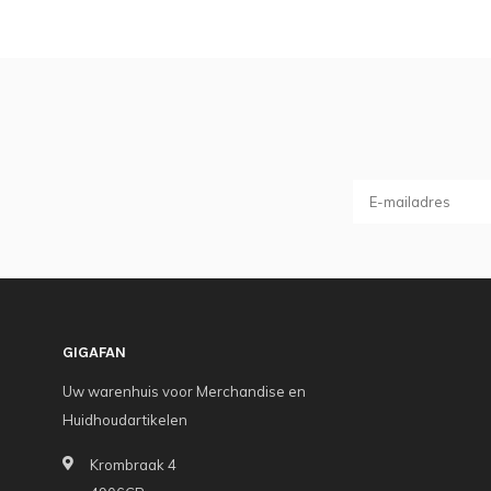
GIGAFAN
Uw warenhuis voor Merchandise en
Huidhoudartikelen
Krombraak 4