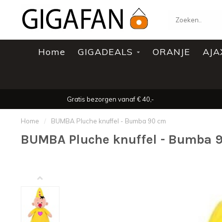
Home
GIGADEALS
ORANJE
AJA
Gratis bezorgen vanaf € 40,-
Home
/
BUMBA Pluche knuffel - Bumba 90 cm
BUMBA Pluche knuffel - Bumba 