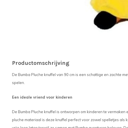
Productomschrijving
De Bumba Pluche knuffel van 90 cm is een schattige en zachte met
spelen.
Een ideale vriend voor kinderen
De Bumba Pluche knuffel is ontworpen om kinderen te vermaken en te
pluche materiaal is deze knuffel perfect voor zowel spelletjes al
vrije loop laten terwijl ze samen met Bumba avonturen beleven. De