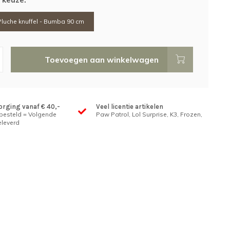
uche knuffel - Bumba 90 cm
Toevoegen aan winkelwagen
orging vanaf € 40,-
Veel licentie artikelen
 besteld = Volgende
Paw Patrol, Lol Surprise, K3, Frozen,
leverd