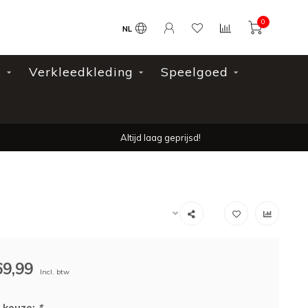
0
NL
l
Verkleedkleding
Speelgoed
Altijd laag geprijsd!
69,99
Incl. btw
 keuze:
*