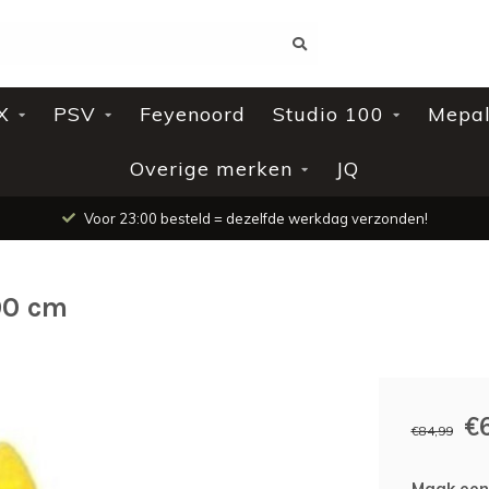
X
PSV
Feyenoord
Studio 100
Mepa
Overige merken
JQ
Voor 23:00 besteld = dezelfde werkdag verzonden!
90 cm
€
€84,99
Maak een