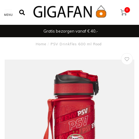
0
MENU
Gratis bezorgen vanaf € 40,-
Home
/
PSV Drinkfles 600 ml Rood