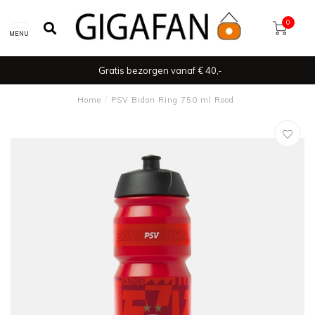
0
MENU
Gratis bezorgen vanaf € 40,-
Home
/
PSV Bidon Ring 750 ml Rood