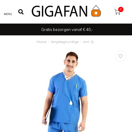
0
MENU
Gratis bezorgen vanaf € 40,-
Home
/
Verpleegkundige - (mt S)