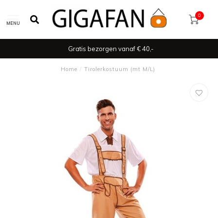
0
MENU
Gratis bezorgen vanaf € 40,-
Home
/
Tirolerkostuum (mt M/L)