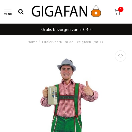
0
MENU
Gratis bezorgen vanaf € 40,-
Home
/
Tirolerkostuum deluxe groen (mt L)