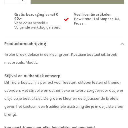
Gratis bezorging vanaf €
Veel licentie artikelen
40,-
Paw Patrol, Lol Surprise, K3,
Voor 22:00 besteld =
Frozen,
Volgende werkdag geleverd
Productomschrijving
Tiroler broek deluxe in de kleur groen. Kostuum bestaat uit: broek
met bretels. Maat L.
Stijlvol en authentiek ontwerp
Dit Tirolerkostuum is perfect voor feesten, oktoberfesten of thema-
avonden. Het stijlvolle en authentieke ontwerp zorgt ervoor dat je er
altijd op je best uitziet. De groene kleur en de bijpassende bretels
geven het kostuum een traditionele uitstraling die je in de juiste sfeer
brengt.
Een must-have voor elke feestelijke gelegenheid