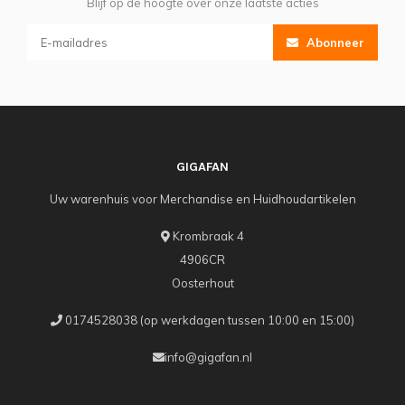
Blijf op de hoogte over onze laatste acties
Abonneer
GIGAFAN
Uw warenhuis voor Merchandise en Huidhoudartikelen
Krombraak 4
4906CR
Oosterhout
0174528038 (op werkdagen tussen 10:00 en 15:00)
info@gigafan.nl