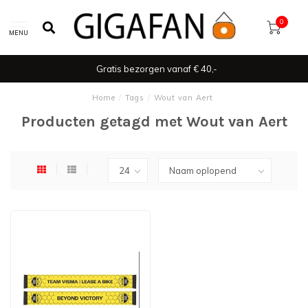
0
MENU
Gratis bezorgen vanaf € 40,-
Home
/
Tags
/
Wout van Aert
Producten getagd met Wout van Aert