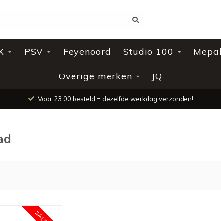
X
PSV
Feyenoord
Studio 100
Mepa
Overige merken
JQ
Voor 23:00 besteld = dezelfde werkdag verzonden!
ad