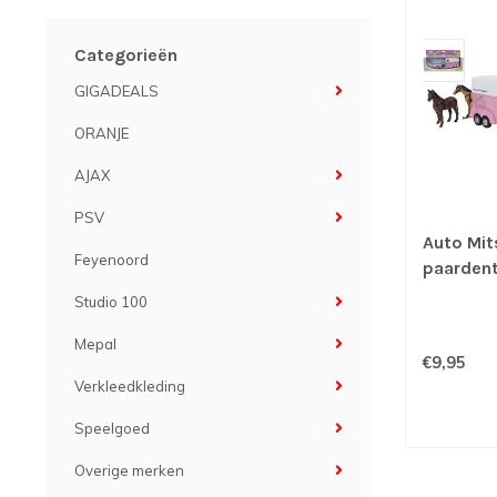
Categorieën
GIGADEALS
ORANJE
AJAX
PSV
Auto Mit
Feyenoord
paardentr
roze 27
Studio 100
Mepal
€9,95
Verkleedkleding
Speelgoed
Overige merken