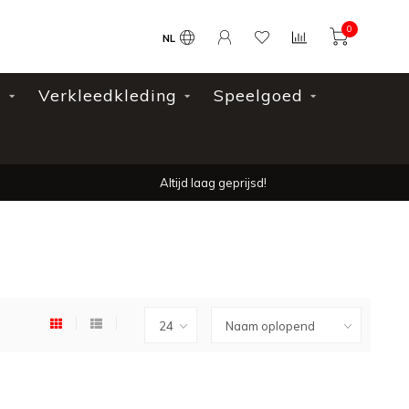
0
NL
l
Verkleedkleding
Speelgoed
Altijd laag geprijsd!