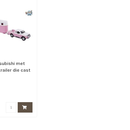
subishi met
ailer die cast
cm