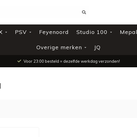
X
PSV
Feyenoord
Studio 100
Mepa
Overige merken
JQ
Voor 23:00 besteld = dezelfde werkdag verzonden!
d