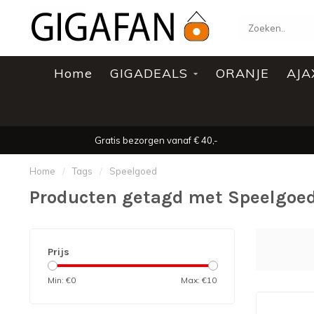
Home
GIGADEALS
ORANJE
AJA
Gratis bezorgen vanaf € 40,-
Home
/
Tags
/
Speelgoed
Producten getagd met Speelgoe
Prijs
Min: €
0
Max: €
10