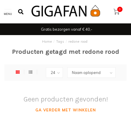
0
MENU
Gratis bezorgen vanaf € 40,-
Home
/
Tags
/
redone rood
Producten getagd met redone rood
Geen producten gevonden!
GA VERDER MET WINKELEN