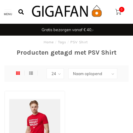
0
MENU
Gratis bezorgen vanaf € 40,-
Home
/
Tags
/
PSV Shirt
Producten getagd met PSV Shirt