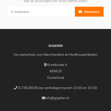
Blijf op de hoogte over onze laatste acties
Abonneer
GIGAFAN
Uw warenhuis voor Merchandise en Huidhoudartikelen
Krombraak 4
4906CR
Oosterhout
0174528038 (op werkdagen tussen 10:00 en 15:00)
info@gigafan.nl