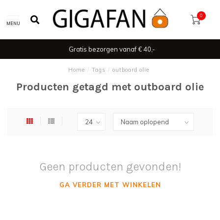
0
MENU
Gratis bezorgen vanaf € 40,-
Home
/
Tags
/
outboard olie
Producten getagd met outboard olie
Geen producten gevonden!
GA VERDER MET WINKELEN