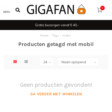
0
MENU
Gratis bezorgen vanaf € 40,-
Home
/
Tags
/
mobil
Producten getagd met mobil
Geen producten gevonden!
GA VERDER MET WINKELEN