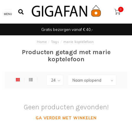
0
MENU
Gratis bezorgen vanaf € 40,-
Home
/
Tags
/
marie koptelefoon
Producten getagd met marie
koptelefoon
Geen producten gevonden!
GA VERDER MET WINKELEN