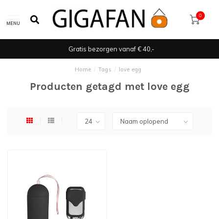
0
MENU
Gratis bezorgen vanaf € 40,-
Home
/
Tags
/
love egg
Producten getagd met love egg