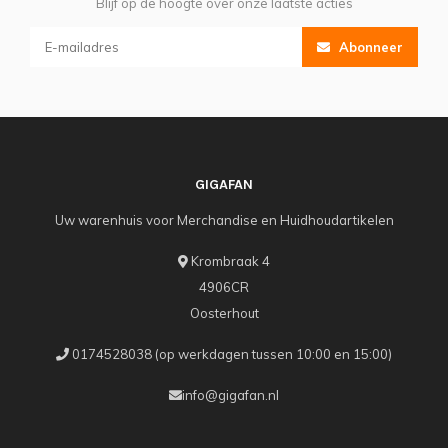
Blijf op de hoogte over onze laatste acties
Abonneer
GIGAFAN
Uw warenhuis voor Merchandise en Huidhoudartikelen
Krombraak 4
4906CR
Oosterhout
0174528038 (op werkdagen tussen 10:00 en 15:00)
info@gigafan.nl