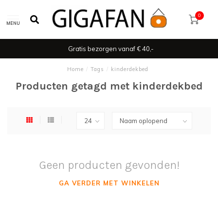
0
MENU
Gratis bezorgen vanaf € 40,-
Home
/
Tags
/
kinderdekbed
Producten getagd met kinderdekbed
Geen producten gevonden!
GA VERDER MET WINKELEN