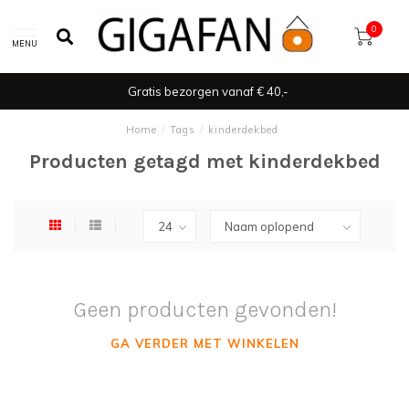
0
MENU
Gratis bezorgen vanaf € 40,-
Home
/
Tags
/
kinderdekbed
Producten getagd met kinderdekbed
Geen producten gevonden!
GA VERDER MET WINKELEN