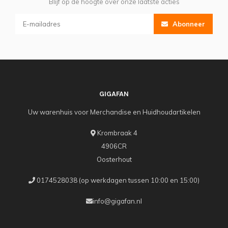
Blijf op de hoogte over onze laatste acties
Abonneer
GIGAFAN
Uw warenhuis voor Merchandise en Huidhoudartikelen
Krombraak 4
4906CR
Oosterhout
0174528038 (op werkdagen tussen 10:00 en 15:00)
info@gigafan.nl