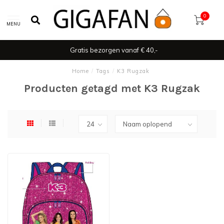
0
MENU
Gratis bezorgen vanaf € 40,-
Home
/
Tags
/
K3 Rugzak
Producten getagd met K3 Rugzak