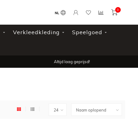
0
NL
l
Verkleedkleding
Speelgoed
Altijd laag geprijsd!