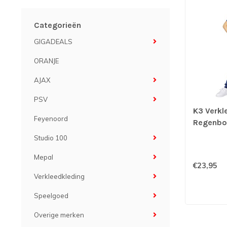
Categorieën
GIGADEALS
ORANJE
AJAX
PSV
K3 Verkl
Feyenoord
Regenbo
maat 116 
Studio 100
Mepal
€23,95
Verkleedkleding
Speelgoed
Overige merken