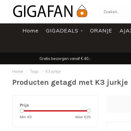
Home
GIGADEALS
ORANJE
AJA
Gratis bezorgen vanaf € 40,-
Home
/
Tags
/
K3 jurkje
Producten getagd met K3 jurkje
Prijs
Min: €
0
Max: €
25