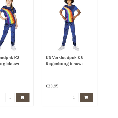
eedpak K3
K3 Verkleedpak K3
og blauw:
Regenboog blauw:
(3-5 jaar)
maat 134 (6-8 jaar)
€23,95