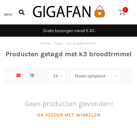
0
MENU
Gratis bezorgen vanaf € 40,-
Home
/
Tags
/
k3 broodtrmmel
Producten getagd met k3 broodtrmmel
Geen producten gevonden!
GA VERDER MET WINKELEN