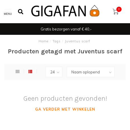
0
MENU
Gratis bezorgen vanaf € 40,-
Home
/
Tags
/
Juventus scarf
Producten getagd met Juventus scarf
Geen producten gevonden!
GA VERDER MET WINKELEN