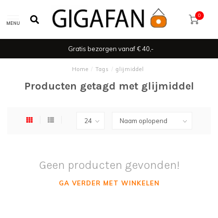
0
MENU
Gratis bezorgen vanaf € 40,-
Home
/
Tags
/
glijmiddel
Producten getagd met glijmiddel
Geen producten gevonden!
GA VERDER MET WINKELEN