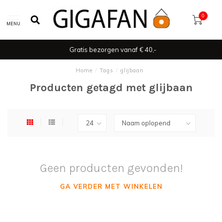
0
MENU
Gratis bezorgen vanaf € 40,-
Home
/
Tags
/
glijbaan
Producten getagd met glijbaan
Geen producten gevonden!
GA VERDER MET WINKELEN