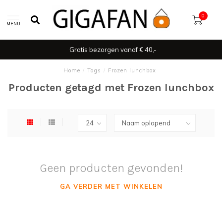
0
MENU
Gratis bezorgen vanaf € 40,-
Home
/
Tags
/
Frozen lunchbox
Producten getagd met Frozen lunchbox
Geen producten gevonden!
GA VERDER MET WINKELEN