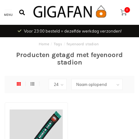
0
MENU
Voor 23:00 besteld = dezelfde werkdag verzonden!
Home
/
Tags
/
feyenoord stadion
Producten getagd met feyenoord
stadion