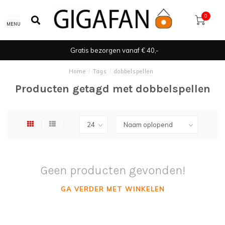
0
MENU
Gratis bezorgen vanaf € 40,-
Home
/
Tags
/
dobbelspellen
Producten getagd met dobbelspellen
Geen producten gevonden!
GA VERDER MET WINKELEN