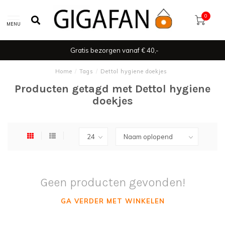
0
MENU
Gratis bezorgen vanaf € 40,-
Home
/
Tags
/
Dettol hygiene doekjes
Producten getagd met Dettol hygiene
doekjes
Geen producten gevonden!
GA VERDER MET WINKELEN