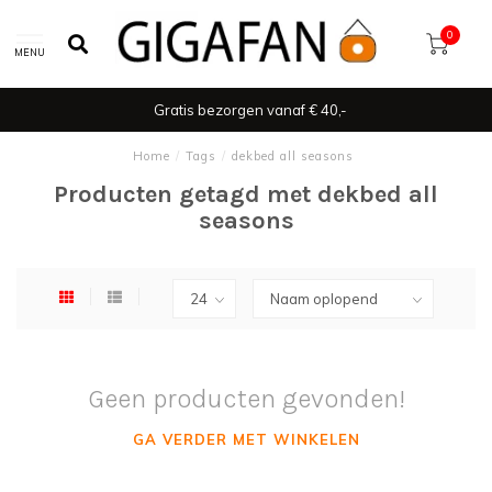
0
MENU
Gratis bezorgen vanaf € 40,-
Home
/
Tags
/
dekbed all seasons
Producten getagd met dekbed all
seasons
Geen producten gevonden!
GA VERDER MET WINKELEN