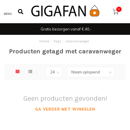
0
MENU
Gratis bezorgen vanaf € 40,-
Home
/
Tags
/
caravanweger
Producten getagd met caravanweger
Geen producten gevonden!
GA VERDER MET WINKELEN