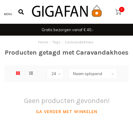
0
MENU
Gratis bezorgen vanaf € 40,-
Home
/
Tags
/
Caravandakhoes
Producten getagd met Caravandakhoes
Geen producten gevonden!
GA VERDER MET WINKELEN