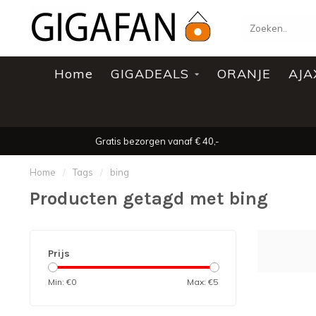
Home
GIGADEALS
ORANJE
AJA
Gratis bezorgen vanaf € 40,-
Home
/
Tags
/
bing
Producten getagd met bing
Prijs
Min: €
0
Max: €
5