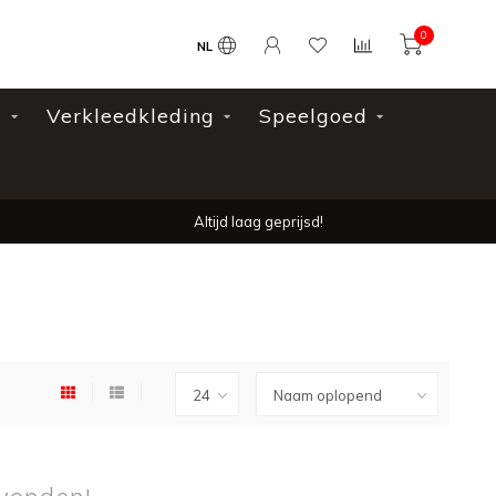
0
NL
l
Verkleedkleding
Speelgoed
Altijd laag geprijsd!