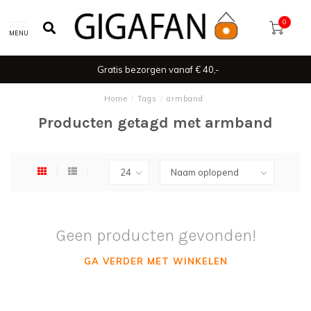
0
MENU
Gratis bezorgen vanaf € 40,-
Home
/
Tags
/
armband
Producten getagd met armband
Geen producten gevonden!
GA VERDER MET WINKELEN