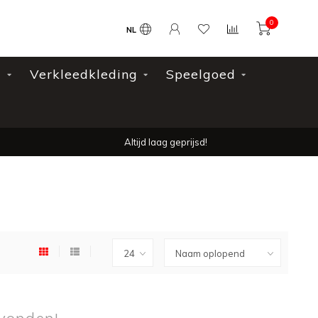
0
NL
l
Verkleedkleding
Speelgoed
Altijd laag geprijsd!