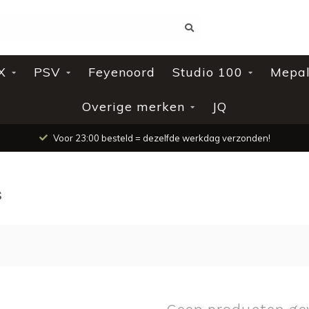
X
PSV
Feyenoord
Studio 100
Mepa
Overige merken
JQ
Voor 23:00 besteld = dezelfde werkdag verzonden!
s