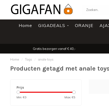
Home
GIGADEALS
ORANJE
AJA
Gratis bezorgen vanaf € 40,-
Home
/
Tags
/
anale toys
Producten getagd met anale toy
Prijs
Min: €
0
Max: €
5