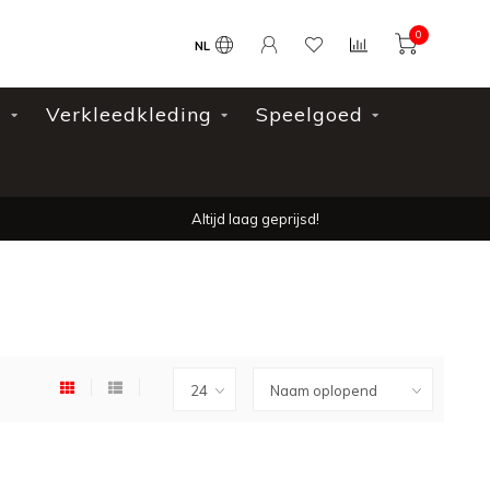
0
NL
l
Verkleedkleding
Speelgoed
Altijd laag geprijsd!