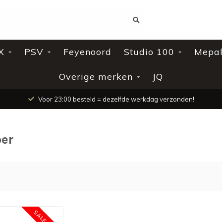
X
PSV
Feyenoord
Studio 100
Mepa
Overige merken
JQ
Voor 23:00 besteld = dezelfde werkdag verzonden!
ber