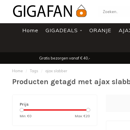
Home
GIGADEALS
ORANJE
AJA
Gratis bezorgen vanaf € 40,-
Home
/
Tags
/
ajax slabber
Producten getagd met ajax slab
Prijs
Min: €
0
Max: €
20