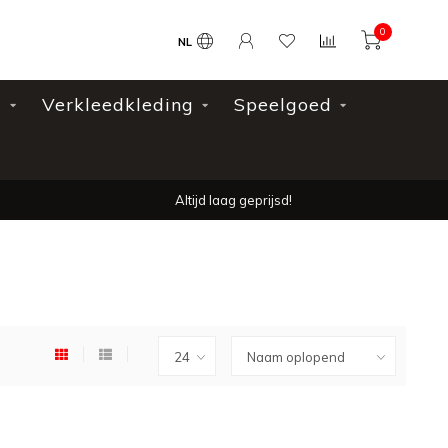
0
NL
l
Verkleedkleding
Speelgoed
Altijd laag geprijsd!