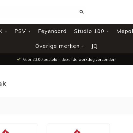
X
PSV
Feyenoord
Studio 100
Mepa
Overige merken
JQ
Voor 23:00 besteld = dezelfde werkdag verzonden!
ak