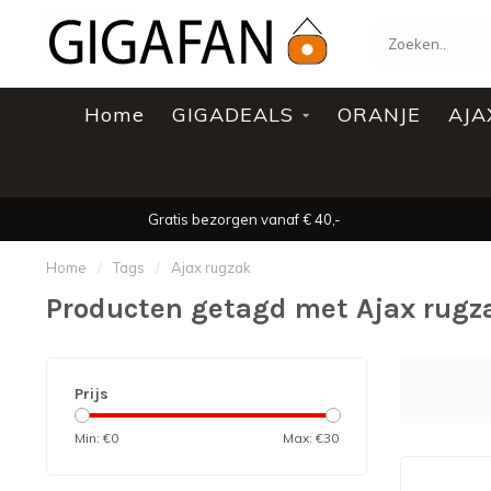
Home
GIGADEALS
ORANJE
AJA
Gratis bezorgen vanaf € 40,-
Home
/
Tags
/
Ajax rugzak
Producten getagd met Ajax rugz
Prijs
Min: €
0
Max: €
30